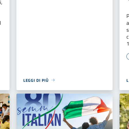
i,
P
l
a
s
c
LEGGI DI PIÙ
L