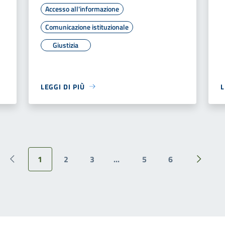
Accesso all'informazione
Comunicazione istituzionale
Giustizia
LEGGI DI PIÙ
L
1
2
3
...
5
6
Pagina precedente
Pagina 