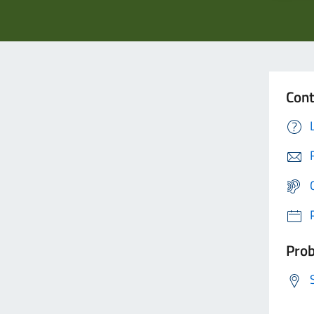
Cont
Prob