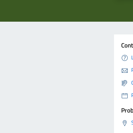
Cont
Prob