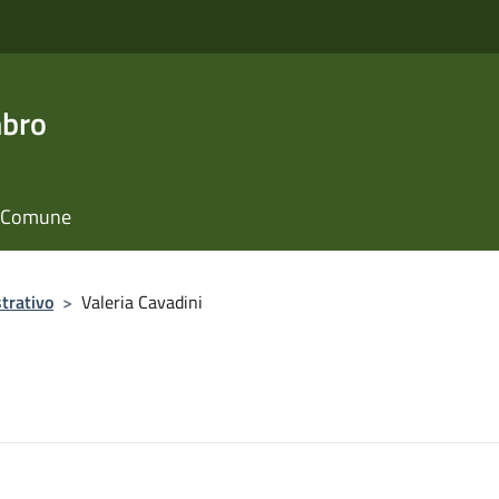
mbro
il Comune
trativo
>
Valeria Cavadini