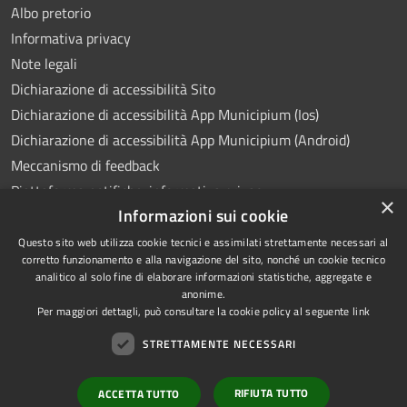
Albo pretorio
Informativa privacy
Note legali
Dichiarazione di accessibilità Sito
Dichiarazione di accessibilità App Municipium (Ios)
Dichiarazione di accessibilità App Municipium (Android)
Meccanismo di feedback
Piattaforma notifiche: informativa privacy
×
Informazioni sui cookie
Whistleblowing
Videosorveglianza
Questo sito web utilizza cookie tecnici e assimilati strettamente necessari al
corretto funzionamento e alla navigazione del sito, nonché un cookie tecnico
analitico al solo fine di elaborare informazioni statistiche, aggregate e
anonime.
Per maggiori dettagli, può consultare la cookie policy al seguente
link
RSS
Copyright © 2026 • Comune di
STRETTAMENTE NECESSARI
Accessibilità
Ponte Lambro • Powered by
Privacy
Municipium
Accesso
•
RIFIUTA TUTTO
ACCETTA TUTTO