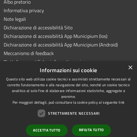
Albo pretorio
Informativa privacy
Note legali
Dichiarazione di accessibilità Sito
Dichiarazione di accessibilità App Municipium (Ios)
Dichiarazione di accessibilità App Municipium (Android)
Meccanismo di feedback
Piattaforma notifiche: informativa privacy
×
Informazioni sui cookie
Whistleblowing
Videosorveglianza
Questo sito web utilizza cookie tecnici e assimilati strettamente necessari al
corretto funzionamento e alla navigazione del sito, nonché un cookie tecnico
analitico al solo fine di elaborare informazioni statistiche, aggregate e
anonime.
Per maggiori dettagli, può consultare la cookie policy al seguente
link
RSS
Copyright © 2026 • Comune di
STRETTAMENTE NECESSARI
Accessibilità
Ponte Lambro • Powered by
Privacy
Municipium
Accesso
•
RIFIUTA TUTTO
ACCETTA TUTTO
Cookie
redazione