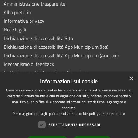
Amministrazione trasparente
Albo pretorio
Informativa privacy
Note legali
Dichiarazione di accessibilità Sito
Dichiarazione di accessibilità App Municipium (Ios)
Dichiarazione di accessibilità App Municipium (Android)
Meccanismo di feedback
Piattaforma notifiche: informativa privacy
×
Informazioni sui cookie
Whistleblowing
Videosorveglianza
Questo sito web utilizza cookie tecnici e assimilati strettamente necessari al
corretto funzionamento e alla navigazione del sito, nonché un cookie tecnico
analitico al solo fine di elaborare informazioni statistiche, aggregate e
anonime.
Per maggiori dettagli, può consultare la cookie policy al seguente
link
RSS
Copyright © 2026 • Comune di
STRETTAMENTE NECESSARI
Accessibilità
Ponte Lambro • Powered by
Privacy
Municipium
Accesso