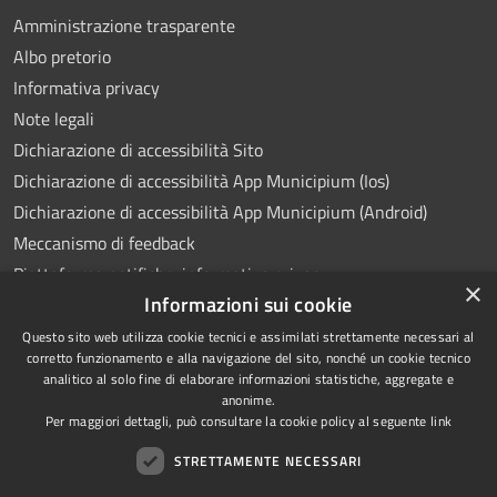
Amministrazione trasparente
Albo pretorio
Informativa privacy
Note legali
Dichiarazione di accessibilità Sito
Dichiarazione di accessibilità App Municipium (Ios)
Dichiarazione di accessibilità App Municipium (Android)
Meccanismo di feedback
Piattaforma notifiche: informativa privacy
×
Informazioni sui cookie
Whistleblowing
Videosorveglianza
Questo sito web utilizza cookie tecnici e assimilati strettamente necessari al
corretto funzionamento e alla navigazione del sito, nonché un cookie tecnico
analitico al solo fine di elaborare informazioni statistiche, aggregate e
anonime.
Per maggiori dettagli, può consultare la cookie policy al seguente
link
RSS
Copyright © 2026 • Comune di
STRETTAMENTE NECESSARI
Accessibilità
Ponte Lambro • Powered by